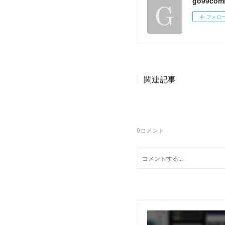
go99comi
フォロ
関連記事
0
コメント